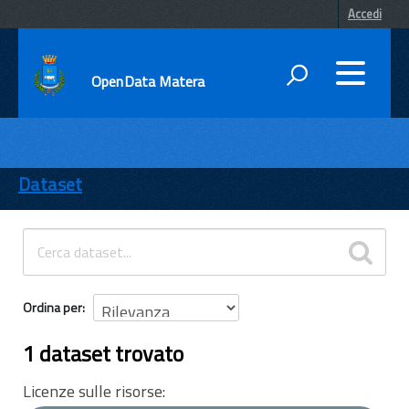
Accedi
OpenData Matera
DATI
ENTI
Dataset
TEMI
INFORMAZIONI
Ordina per
1 dataset trovato
Licenze sulle risorse: