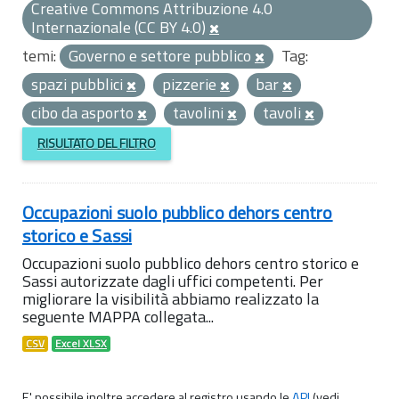
Creative Commons Attribuzione 4.0
Internazionale (CC BY 4.0)
temi:
Governo e settore pubblico
Tag:
spazi pubblici
pizzerie
bar
cibo da asporto
tavolini
tavoli
RISULTATO DEL FILTRO
Occupazioni suolo pubblico dehors centro
storico e Sassi
Occupazioni suolo pubblico dehors centro storico e
Sassi autorizzate dagli uffici competenti. Per
migliorare la visibilità abbiamo realizzato la
seguente MAPPA collegata...
CSV
Excel XLSX
E' possibile inoltre accedere al registro usando le
API
(vedi