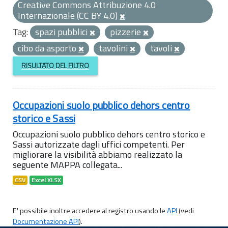
Creative Commons Attribuzione 4.0
Internazionale (CC BY 4.0)
Tag:
spazi pubblici
pizzerie
cibo da asporto
tavolini
tavoli
RISULTATO DEL FILTRO
Occupazioni suolo pubblico dehors centro
storico e Sassi
Occupazioni suolo pubblico dehors centro storico e
Sassi autorizzate dagli uffici competenti. Per
migliorare la visibilità abbiamo realizzato la
seguente MAPPA collegata...
CSV
Excel XLSX
E' possibile inoltre accedere al registro usando le
API
(vedi
Documentazione API
).