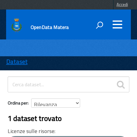
Accedi
OpenData Matera
DATI
ENTI
Dataset
TEMI
INFORMAZIONI
Ordina per
1 dataset trovato
Licenze sulle risorse: