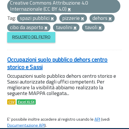
Creative Commons Attribuzione 4.0
Internazionale (CC BY 4.0)
Tag:
spazi pubblici
pizzerie
dehors
cibo da asporto
tavolini
tavoli
RISULTATO DEL FILTRO
Occupazioni suolo pubblico dehors centro
storico e Sassi
Occupazioni suolo pubblico dehors centro storico e
Sassi autorizzate dagli uffici competenti. Per
migliorare la visibilità abbiamo realizzato la
seguente MAPPA collegata...
CSV
Excel XLSX
E' possibile inoltre accedere al registro usando le
API
(vedi
Documentazione API
).