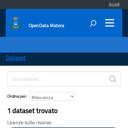
Accedi
OpenData Matera
DATI
ENTI
Dataset
TEMI
INFORMAZIONI
Ordina per
1 dataset trovato
Licenze sulle risorse: