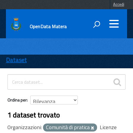
Accedi
OpenData Matera
DATI
ENTI
Dataset
TEMI
INFORMAZIONI
Ordina per
1 dataset trovato
Organizzazioni:
Comunità di pratica
Licenze