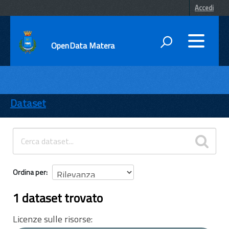
Accedi
OpenData Matera
DATI
ENTI
Dataset
TEMI
INFORMAZIONI
Ordina per
1 dataset trovato
Licenze sulle risorse: