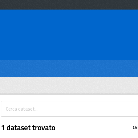
1 dataset trovato
Or