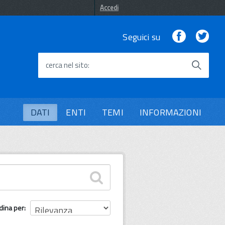
Accedi
Facebook
Twi
Seguici su
cerca nel sito
DATI
ENTI
TEMI
INFORMAZIONI
dina per