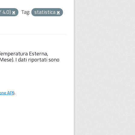
Y 4.0)
Tag:
statistica
 Temperatura Esterna,
ese). I dati riportati sono
one API
).