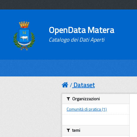
OpenData Matera
Catalogo dei Dati Aperti
Dataset
Organizzazioni
Comunità di pratica (1)
temi