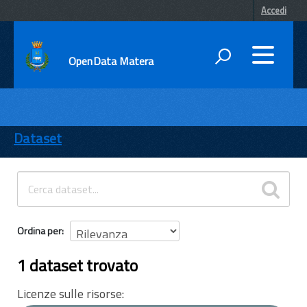
Accedi
OpenData Matera
DATI
ENTI
Dataset
TEMI
INFORMAZIONI
Ordina per
1 dataset trovato
Licenze sulle risorse: