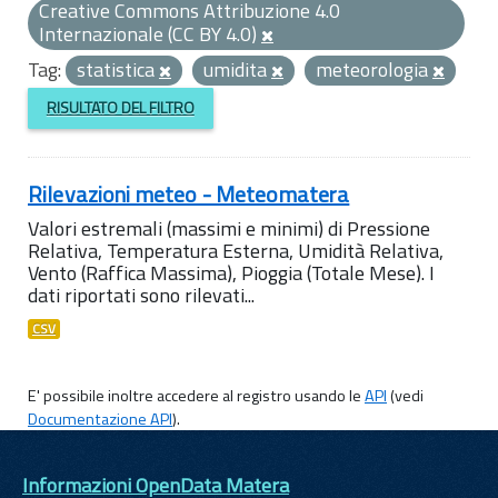
Creative Commons Attribuzione 4.0
Internazionale (CC BY 4.0)
Tag:
statistica
umidita
meteorologia
RISULTATO DEL FILTRO
Rilevazioni meteo - Meteomatera
Valori estremali (massimi e minimi) di Pressione
Relativa, Temperatura Esterna, Umidità Relativa,
Vento (Raffica Massima), Pioggia (Totale Mese). I
dati riportati sono rilevati...
CSV
E' possibile inoltre accedere al registro usando le
API
(vedi
Documentazione API
).
Informazioni OpenData Matera