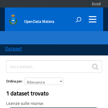
Accedi
OpenData Matera
DATI
ENTI
Dataset
TEMI
INFORMAZIONI
Ordina per
1 dataset trovato
Licenze sulle risorse: