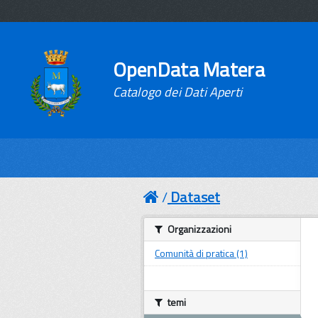
OpenData Matera
Catalogo dei Dati Aperti
Dataset
Organizzazioni
Comunità di pratica (1)
temi