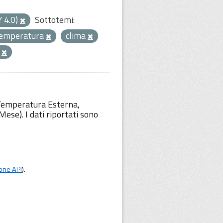
Y 4.0)
Sottotemi:
emperatura
clima
a
 Temperatura Esterna,
ese). I dati riportati sono
one API
).