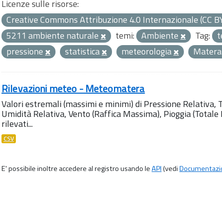
Licenze sulle risorse:
Creative Commons Attribuzione 4.0 Internazionale (CC B
5211 ambiente naturale
temi:
Ambiente
Tag:
t
pressione
statistica
meteorologia
Mater
Rilevazioni meteo - Meteomatera
Valori estremali (massimi e minimi) di Pressione Relativa,
Umidità Relativa, Vento (Raffica Massima), Pioggia (Totale M
rilevati...
CSV
E' possibile inoltre accedere al registro usando le
API
(vedi
Documentazi