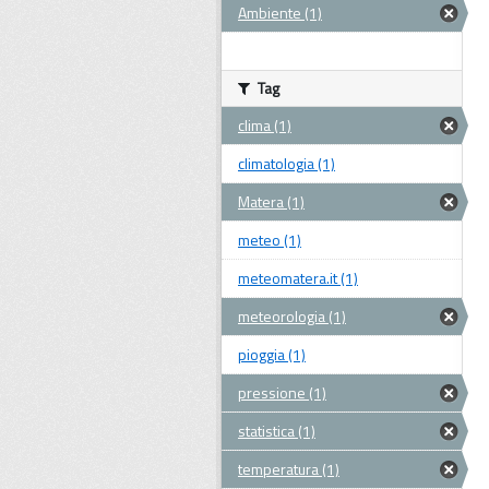
Ambiente (1)
Tag
clima (1)
climatologia (1)
Matera (1)
meteo (1)
meteomatera.it (1)
meteorologia (1)
pioggia (1)
pressione (1)
statistica (1)
temperatura (1)