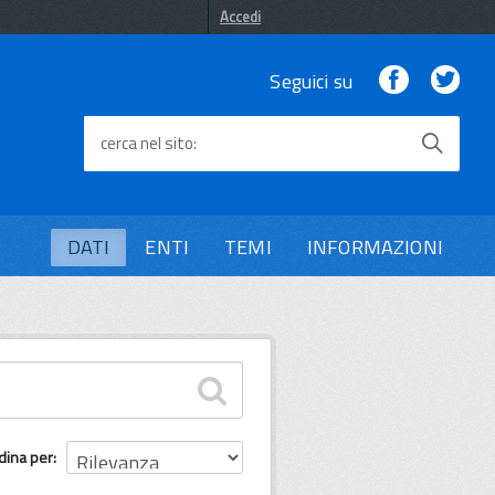
Accedi
Facebook
Twi
Seguici su
cerca nel sito
DATI
ENTI
TEMI
INFORMAZIONI
dina per