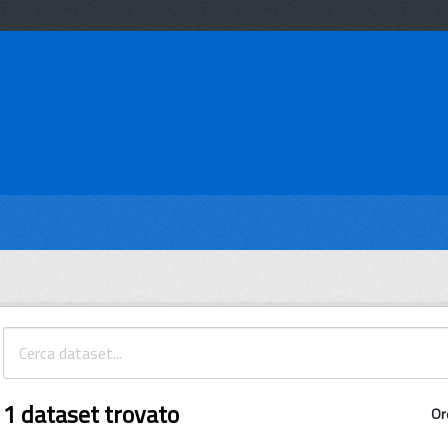
1 dataset trovato
Or