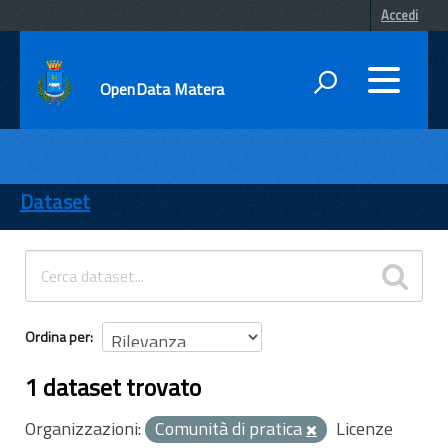
Accedi
OpenData Matera
DATI
ENTI
Dataset
TEMI
INFORMAZIONI
Ordina per
1 dataset trovato
Organizzazioni:
Comunità di pratica
Licenze