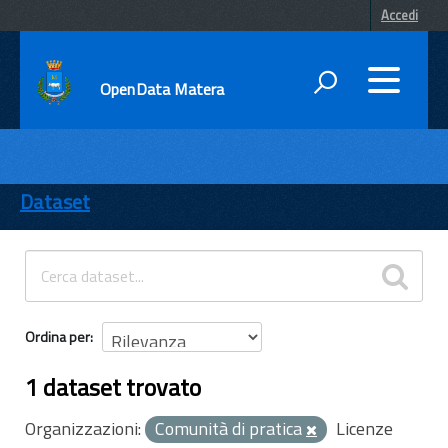
Accedi
OpenData Matera
DATI
ENTI
Dataset
TEMI
INFORMAZIONI
Ordina per
1 dataset trovato
Organizzazioni:
Comunità di pratica
Licenze