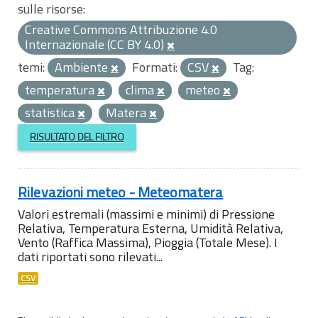
sulle risorse:
Creative Commons Attribuzione 4.0
Internazionale (CC BY 4.0)
temi:
Ambiente
Formati:
CSV
Tag:
temperatura
clima
meteo
statistica
Matera
RISULTATO DEL FILTRO
Rilevazioni meteo - Meteomatera
Valori estremali (massimi e minimi) di Pressione
Relativa, Temperatura Esterna, Umidità Relativa,
Vento (Raffica Massima), Pioggia (Totale Mese). I
dati riportati sono rilevati...
CSV