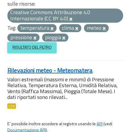
sulle risorse:
Creative Commons Attribuzione 4.0
Internazionale (CC BY 4.0)
Tag:
temperatura
clima
meteo
pressione
pioggia
RISULTATO DEL FILTRO
Rilevazioni meteo - Meteomatera
Valori estremali (massimi e minimi) di Pressione
Relativa, Temperatura Esterna, Umidità Relativa,
Vento (Raffica Massima), Pioggia (Totale Mese). I
dati riportati sono rilevati...
CSV
E' possibile inoltre accedere al registro usando le
API
(vedi
Documentazione API
).