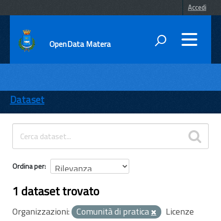
Accedi
OpenData Matera
DATI
ENTI
Dataset
TEMI
INFORMAZIONI
Ordina per
1 dataset trovato
Organizzazioni:
Comunità di pratica
Licenze