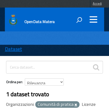
Accedi
OpenData Matera
DATI
ENTI
Dataset
TEMI
INFORMAZIONI
Ordina per
1 dataset trovato
Organizzazioni:
Comunità di pratica
Licenze