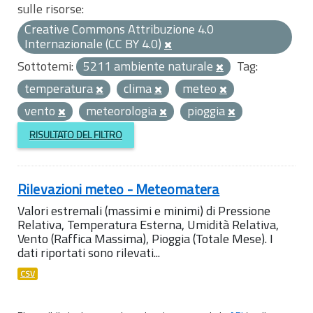
sulle risorse:
Creative Commons Attribuzione 4.0
Internazionale (CC BY 4.0)
Sottotemi:
5211 ambiente naturale
Tag:
temperatura
clima
meteo
vento
meteorologia
pioggia
RISULTATO DEL FILTRO
Rilevazioni meteo - Meteomatera
Valori estremali (massimi e minimi) di Pressione
Relativa, Temperatura Esterna, Umidità Relativa,
Vento (Raffica Massima), Pioggia (Totale Mese). I
dati riportati sono rilevati...
CSV