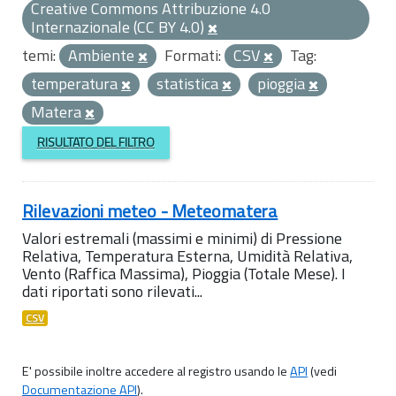
Creative Commons Attribuzione 4.0
Internazionale (CC BY 4.0)
temi:
Ambiente
Formati:
CSV
Tag:
temperatura
statistica
pioggia
Matera
RISULTATO DEL FILTRO
Rilevazioni meteo - Meteomatera
Valori estremali (massimi e minimi) di Pressione
Relativa, Temperatura Esterna, Umidità Relativa,
Vento (Raffica Massima), Pioggia (Totale Mese). I
dati riportati sono rilevati...
CSV
E' possibile inoltre accedere al registro usando le
API
(vedi
Documentazione API
).