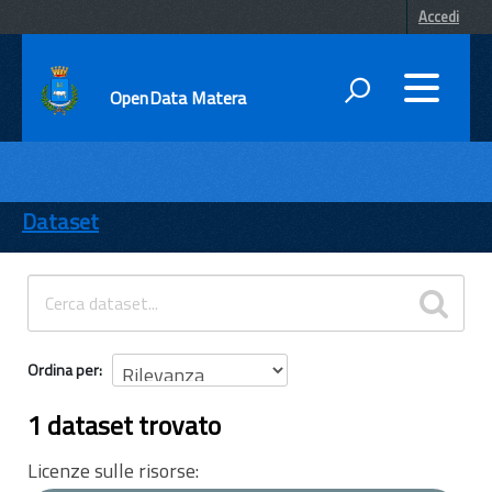
Accedi
OpenData Matera
DATI
ENTI
Dataset
TEMI
INFORMAZIONI
Ordina per
1 dataset trovato
Licenze sulle risorse: