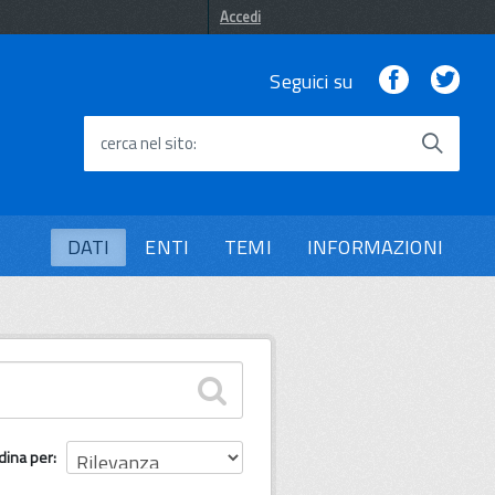
Accedi
Facebook
Twi
Seguici su
cerca nel sito
DATI
ENTI
TEMI
INFORMAZIONI
dina per