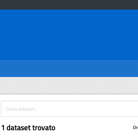
1 dataset trovato
Or