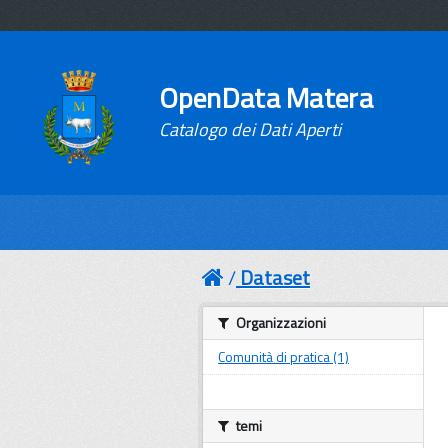
OpenData Matera
Catalogo dei Dati Aperti
Dataset
Organizzazioni
Comunità di pratica (1)
temi