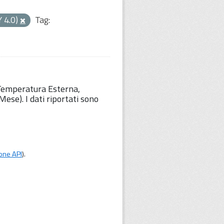
Y 4.0)
Tag:
 Temperatura Esterna,
ese). I dati riportati sono
one API
).