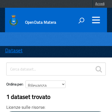
Accedi
OpenData Matera
DATI
ENTI
Dataset
TEMI
INFORMAZIONI
Ordina per
1 dataset trovato
Licenze sulle risorse: