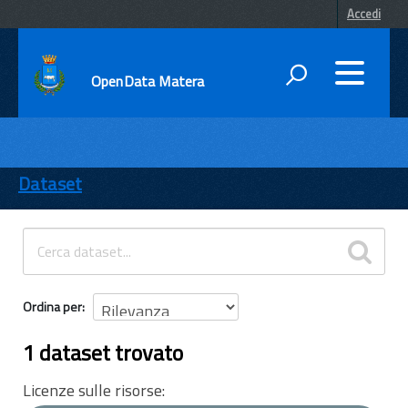
Accedi
OpenData Matera
DATI
ENTI
Dataset
TEMI
INFORMAZIONI
Ordina per
1 dataset trovato
Licenze sulle risorse: