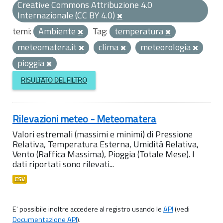
Creative Commons Attribuzione 4.0
Internazionale (CC BY 4.0)
temi:
Ambiente
Tag:
temperatura
meteomatera.it
clima
meteorologia
pioggia
RISULTATO DEL FILTRO
Rilevazioni meteo - Meteomatera
Valori estremali (massimi e minimi) di Pressione
Relativa, Temperatura Esterna, Umidità Relativa,
Vento (Raffica Massima), Pioggia (Totale Mese). I
dati riportati sono rilevati...
CSV
E' possibile inoltre accedere al registro usando le
API
(vedi
Documentazione API
).