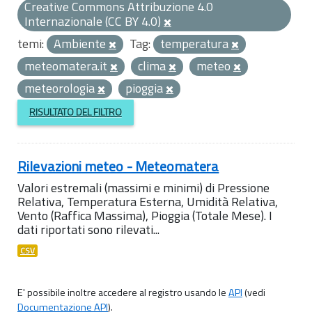
Creative Commons Attribuzione 4.0
Internazionale (CC BY 4.0)
temi:
Ambiente
Tag:
temperatura
meteomatera.it
clima
meteo
meteorologia
pioggia
RISULTATO DEL FILTRO
Rilevazioni meteo - Meteomatera
Valori estremali (massimi e minimi) di Pressione
Relativa, Temperatura Esterna, Umidità Relativa,
Vento (Raffica Massima), Pioggia (Totale Mese). I
dati riportati sono rilevati...
CSV
E' possibile inoltre accedere al registro usando le
API
(vedi
Documentazione API
).