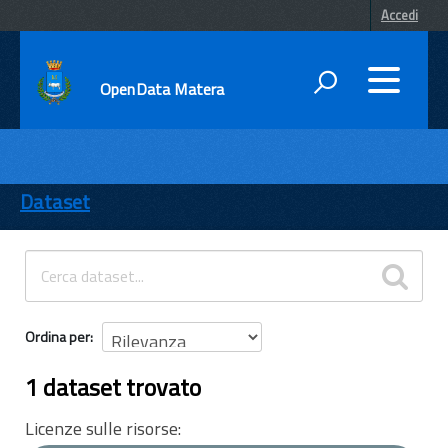
Accedi
OpenData Matera
DATI
ENTI
Dataset
TEMI
INFORMAZIONI
Ordina per
1 dataset trovato
Licenze sulle risorse: