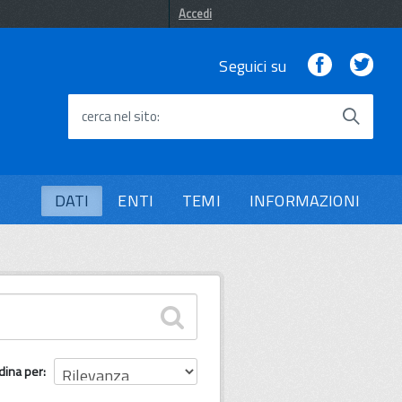
Accedi
Facebook
Twi
Seguici su
cerca nel sito
DATI
ENTI
TEMI
INFORMAZIONI
dina per