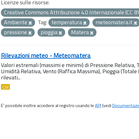
Licenze sulle risorse:
Creative Commons Attribuzione 4.0 Internazionale (CC B
Ambiente
Tag:
temperatura
meteomatera.it
pressione
pioggia
Matera
Rilevazioni meteo - Meteomatera
Valori estremali (massimi e minimi) di Pressione Relativa,
Umidità Relativa, Vento (Raffica Massima), Pioggia (Totale M
rilevati...
CSV
E' possibile inoltre accedere al registro usando le
API
(vedi
Documentazi