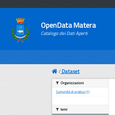
OpenData Matera
Catalogo dei Dati Aperti
Dataset
Organizzazioni
Comunità di pratica (1)
temi