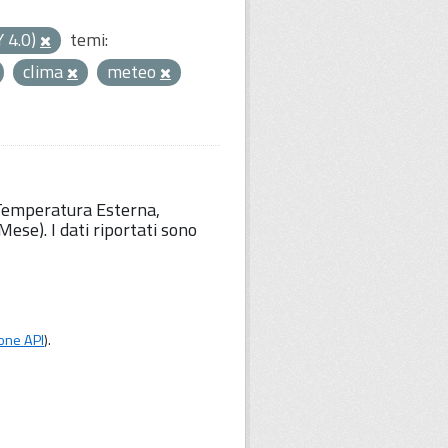
Y 4.0)
temi:
clima
meteo
 Temperatura Esterna,
ese). I dati riportati sono
one API
).