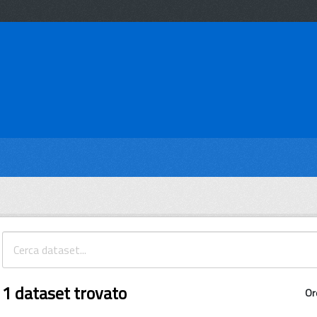
1 dataset trovato
Or