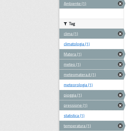
Ambiente (1)
Tag
clima (1)
climatologia (1)
Matera (1)
meteo (1)
meteomatera.it (1)
meteorologia (1)
pioggia (1)
pressione (1)
statistica (1)
temperatura (1)