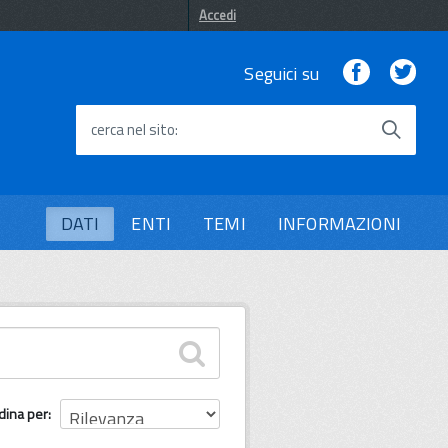
Accedi
Facebook
Twi
Seguici su
cerca nel sito
DATI
ENTI
TEMI
INFORMAZIONI
dina per