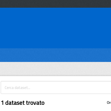
1 dataset trovato
Or