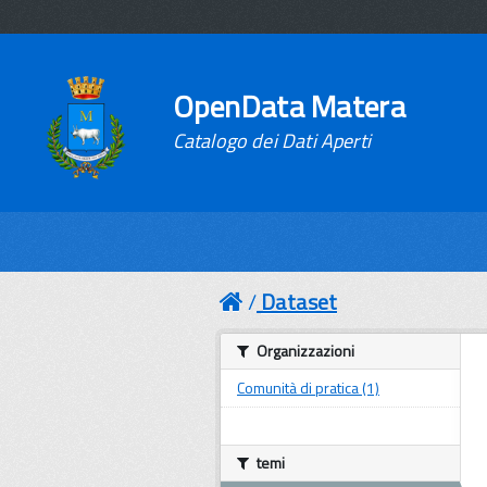
OpenData Matera
Catalogo dei Dati Aperti
Dataset
Organizzazioni
Comunità di pratica (1)
temi