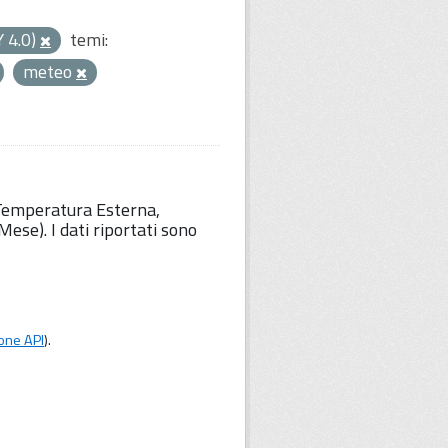
Y 4.0)
temi:
meteo
 Temperatura Esterna,
ese). I dati riportati sono
one API
).