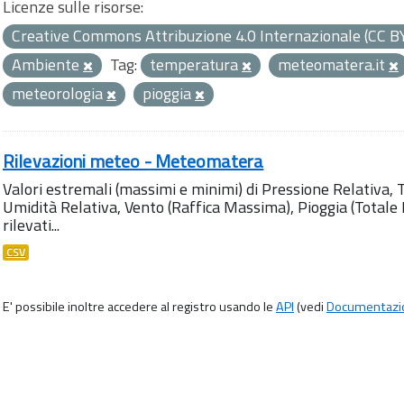
Licenze sulle risorse:
Creative Commons Attribuzione 4.0 Internazionale (CC B
Ambiente
Tag:
temperatura
meteomatera.it
meteorologia
pioggia
Rilevazioni meteo - Meteomatera
Valori estremali (massimi e minimi) di Pressione Relativa,
Umidità Relativa, Vento (Raffica Massima), Pioggia (Totale M
rilevati...
CSV
E' possibile inoltre accedere al registro usando le
API
(vedi
Documentazi