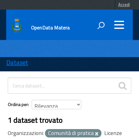
Accedi
OpenData Matera
DATI
ENTI
Dataset
TEMI
INFORMAZIONI
Ordina per
1 dataset trovato
Organizzazioni:
Comunità di pratica
Licenze