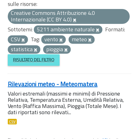
sulle risorse:
Creative Commons Attribuzione 4.0
Internazionale (CC BY 4.0)
Sottotemi:
5211 ambiente naturale
Formati:
CSV
Tag:
vento
meteo
statistica
pioggia
RISULTATO DEL FILTRO
Rilevazioni meteo - Meteomatera
Valori estremali (massimi e minimi) di Pressione
Relativa, Temperatura Esterna, Umidità Relativa,
Vento (Raffica Massima), Pioggia (Totale Mese). I
dati riportati sono rilevati...
CSV