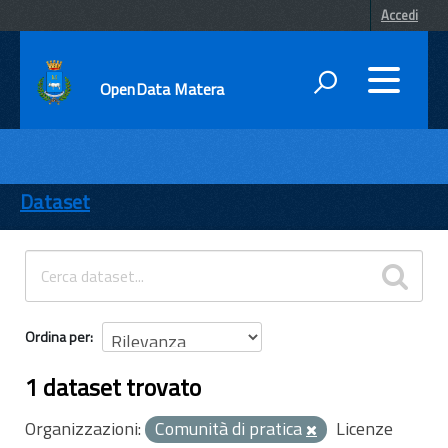
Accedi
OpenData Matera
DATI
ENTI
Dataset
TEMI
INFORMAZIONI
Ordina per
1 dataset trovato
Organizzazioni:
Comunità di pratica
Licenze