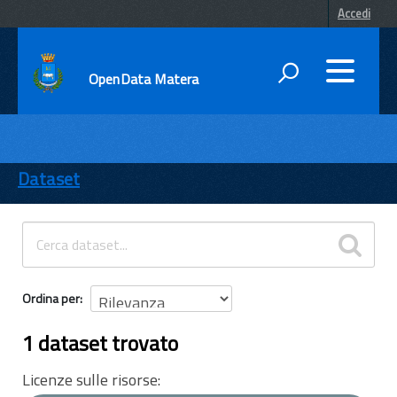
Accedi
OpenData Matera
DATI
ENTI
Dataset
TEMI
INFORMAZIONI
Ordina per
1 dataset trovato
Licenze sulle risorse: