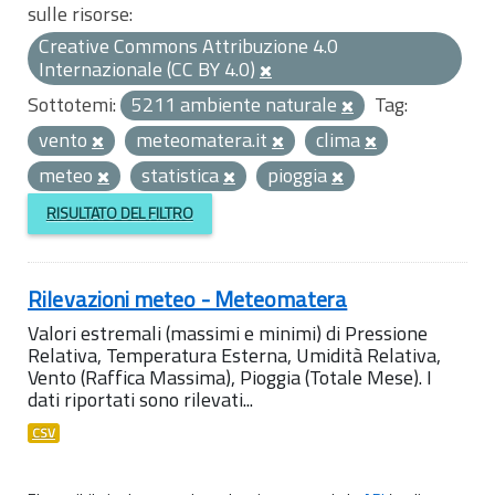
sulle risorse:
Creative Commons Attribuzione 4.0
Internazionale (CC BY 4.0)
Sottotemi:
5211 ambiente naturale
Tag:
vento
meteomatera.it
clima
meteo
statistica
pioggia
RISULTATO DEL FILTRO
Rilevazioni meteo - Meteomatera
Valori estremali (massimi e minimi) di Pressione
Relativa, Temperatura Esterna, Umidità Relativa,
Vento (Raffica Massima), Pioggia (Totale Mese). I
dati riportati sono rilevati...
CSV