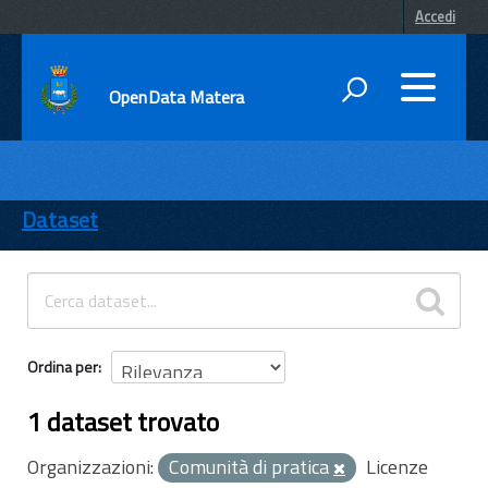
Accedi
OpenData Matera
DATI
ENTI
Dataset
TEMI
INFORMAZIONI
Ordina per
1 dataset trovato
Organizzazioni:
Comunità di pratica
Licenze