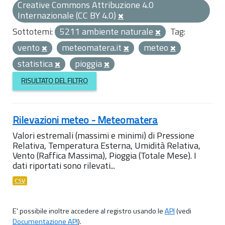
Creative Commons Attribuzione 4.0
Internazionale (CC BY 4.0)
Sottotemi:
5211 ambiente naturale
Tag:
vento
meteomatera.it
meteo
statistica
pioggia
RISULTATO DEL FILTRO
Rilevazioni meteo - Meteomatera
Valori estremali (massimi e minimi) di Pressione
Relativa, Temperatura Esterna, Umidità Relativa,
Vento (Raffica Massima), Pioggia (Totale Mese). I
dati riportati sono rilevati...
CSV
E' possibile inoltre accedere al registro usando le
API
(vedi
Documentazione API
).