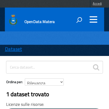
Accedi
OpenData Matera
DATI
ENTI
Dataset
TEMI
INFORMAZIONI
Ordina per
1 dataset trovato
Licenze sulle risorse: