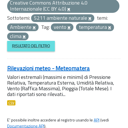
Creative Commons Attribuzione 4.0
Internazionale (CC BY 4.0)
Sottotemi:
5211 ambiente naturale
temi:
Ambiente
Tag:
vento
temperatura
clima
RISULTATO DEL FILTRO
Rilevazioni meteo - Meteomatera
Valori estremali (massimi e minimi) di Pressione
Relativa, Temperatura Esterna, Umidità Relativa,
Vento (Raffica Massima), Pioggia (Totale Mese). I
dati riportati sono rilevati...
CSV
E' possibile inoltre accedere al registro usando le
API
(vedi
Documentazione API
).