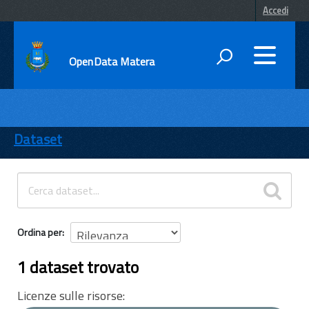
Accedi
OpenData Matera
DATI
ENTI
Dataset
TEMI
INFORMAZIONI
Ordina per
1 dataset trovato
Licenze sulle risorse: