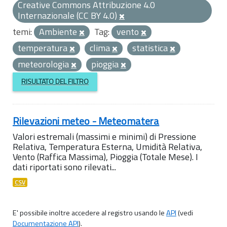
Creative Commons Attribuzione 4.0
Internazionale (CC BY 4.0)
temi:
Ambiente
Tag:
vento
temperatura
clima
statistica
meteorologia
pioggia
RISULTATO DEL FILTRO
Rilevazioni meteo - Meteomatera
Valori estremali (massimi e minimi) di Pressione
Relativa, Temperatura Esterna, Umidità Relativa,
Vento (Raffica Massima), Pioggia (Totale Mese). I
dati riportati sono rilevati...
CSV
E' possibile inoltre accedere al registro usando le
API
(vedi
Documentazione API
).