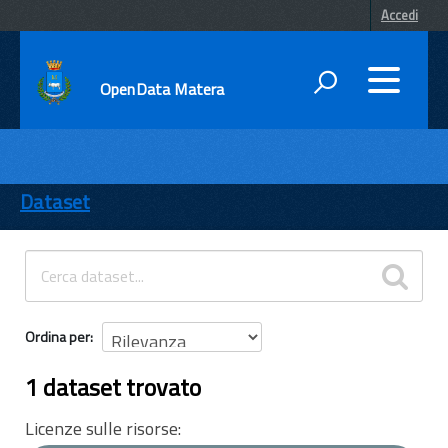
Accedi
OpenData Matera
DATI
ENTI
Dataset
TEMI
INFORMAZIONI
Ordina per
1 dataset trovato
Licenze sulle risorse: