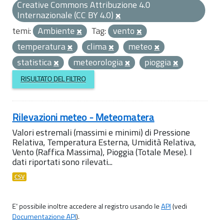
Creative Commons Attribuzione 4.0
Internazionale (CC BY 4.0)
temi:
Ambiente
Tag:
vento
temperatura
clima
meteo
statistica
meteorologia
pioggia
RISULTATO DEL FILTRO
Rilevazioni meteo - Meteomatera
Valori estremali (massimi e minimi) di Pressione
Relativa, Temperatura Esterna, Umidità Relativa,
Vento (Raffica Massima), Pioggia (Totale Mese). I
dati riportati sono rilevati...
CSV
E' possibile inoltre accedere al registro usando le
API
(vedi
Documentazione API
).