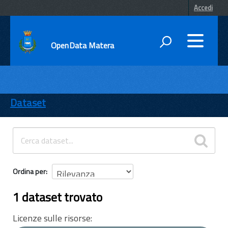
Accedi
OpenData Matera
DATI
ENTI
Dataset
TEMI
INFORMAZIONI
Ordina per
1 dataset trovato
Licenze sulle risorse: