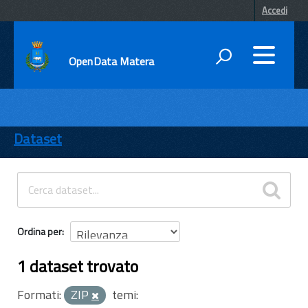
Accedi
OpenData Matera
DATI
ENTI
Dataset
TEMI
INFORMAZIONI
Ordina per
1 dataset trovato
Formati:
ZIP
temi: