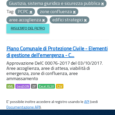
Giustizia, sistema giuridico e sicurezza pubblica
Tag:
PCPC
zone confluenza
aree accoglienza
edifici strategici
RISULTATO DEL FILTRO
Piano Comunale di Protezione Civile - Elementi
di gestione dell'emergenza - C...
Approvazione DelC 00076-2017 del 03/10/2017.
Aree accoglienza, aree di attesa, viabilità di
emergenza, zone di confluenza, aree
ammassamento
KML
GeoJSON
ZIP
Excel XLSX
CSV
E' possibile inoltre accedere al registro usando le
API
(vedi
Documentazione API
).