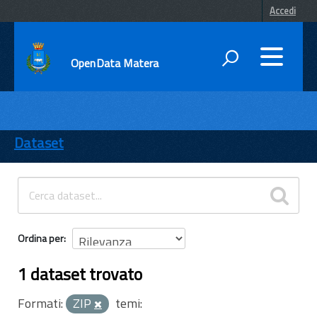
Accedi
OpenData Matera
DATI
ENTI
Dataset
TEMI
INFORMAZIONI
Ordina per
1 dataset trovato
Formati:
ZIP
temi: