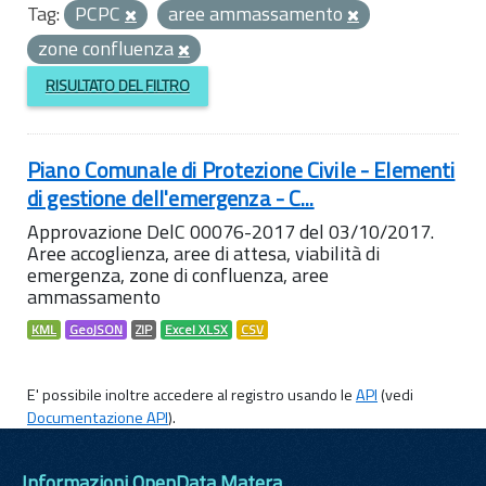
Tag:
PCPC
aree ammassamento
zone confluenza
RISULTATO DEL FILTRO
Piano Comunale di Protezione Civile - Elementi
di gestione dell'emergenza - C...
Approvazione DelC 00076-2017 del 03/10/2017.
Aree accoglienza, aree di attesa, viabilità di
emergenza, zone di confluenza, aree
ammassamento
KML
GeoJSON
ZIP
Excel XLSX
CSV
E' possibile inoltre accedere al registro usando le
API
(vedi
Documentazione API
).
Informazioni OpenData Matera