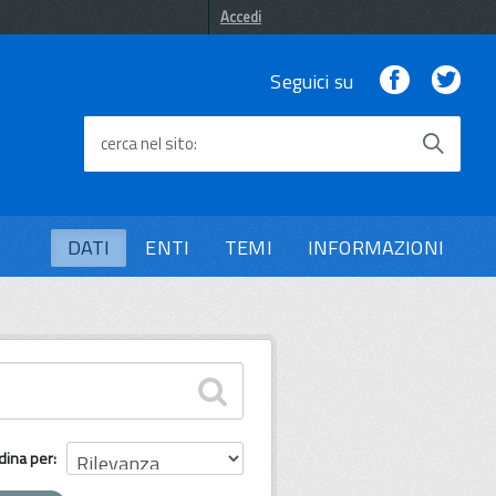
Accedi
Facebook
Twi
Seguici su
cerca nel sito
DATI
ENTI
TEMI
INFORMAZIONI
dina per