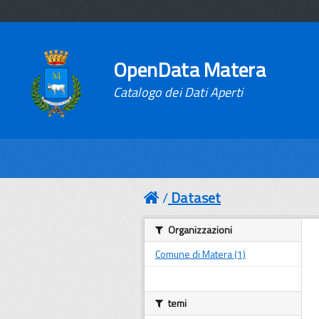
OpenData Matera
Catalogo dei Dati Aperti
Dataset
Organizzazioni
Comune di Matera (1)
temi