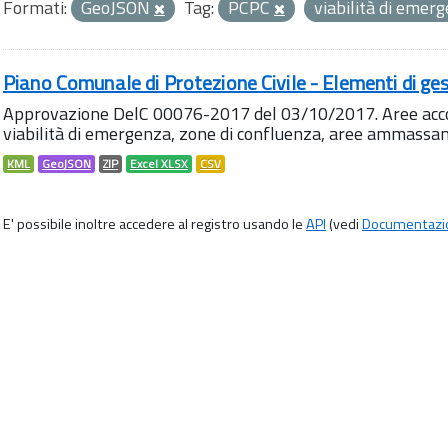
Formati:
GeoJSON
Tag:
PCPC
viabilità di emer
Piano Comunale di Protezione Civile - Elementi di ges
Approvazione DelC 00076-2017 del 03/10/2017. Aree accog
viabilità di emergenza, zone di confluenza, aree ammass
KML
GeoJSON
ZIP
Excel XLSX
CSV
E' possibile inoltre accedere al registro usando le
API
(vedi
Documentazi