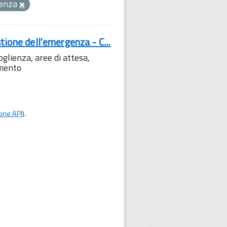
genza
tione dell'emergenza - C...
lienza, aree di attesa,
amento
one API
).