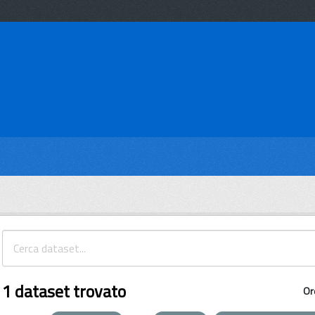
1 dataset trovato
Or