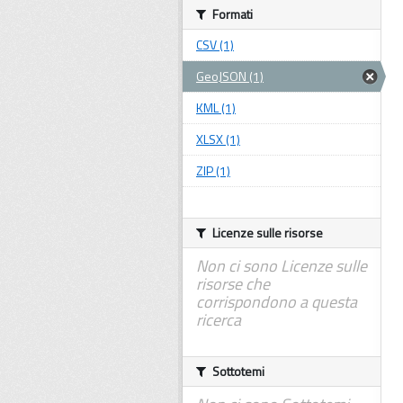
Formati
CSV (1)
GeoJSON (1)
KML (1)
XLSX (1)
ZIP (1)
Licenze sulle risorse
Non ci sono Licenze sulle
risorse che
corrispondono a questa
ricerca
Sottotemi