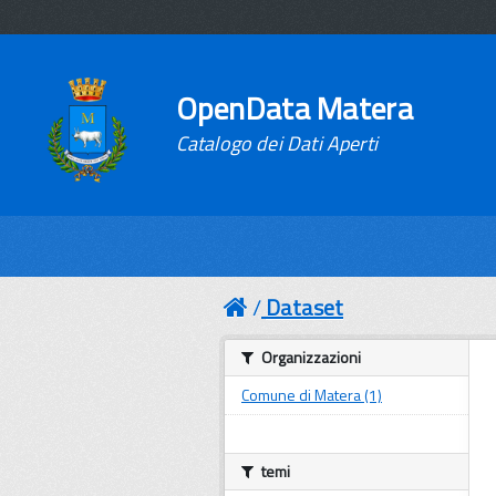
OpenData Matera
Catalogo dei Dati Aperti
Dataset
Organizzazioni
Comune di Matera (1)
temi