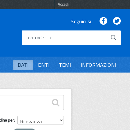
Accedi
Facebook
Twi
Seguici su
cerca nel sito
DATI
ENTI
TEMI
INFORMAZIONI
dina per