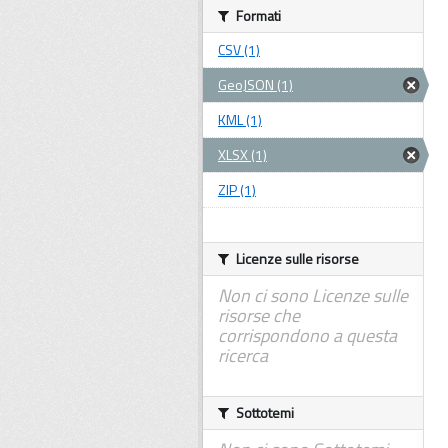
Formati
CSV (1)
GeoJSON (1)
KML (1)
XLSX (1)
ZIP (1)
Licenze sulle risorse
Non ci sono Licenze sulle
risorse che
corrispondono a questa
ricerca
Sottotemi