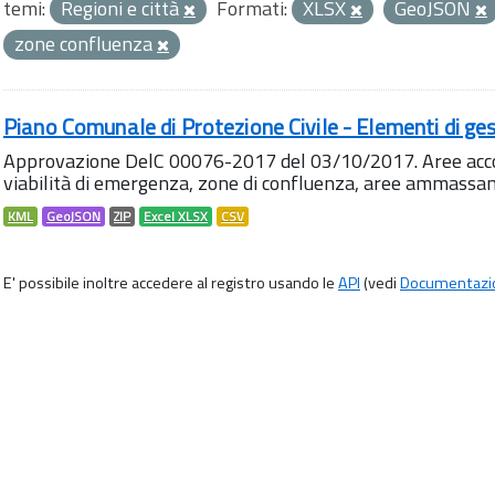
temi:
Regioni e città
Formati:
XLSX
GeoJSON
zone confluenza
Piano Comunale di Protezione Civile - Elementi di ges
Approvazione DelC 00076-2017 del 03/10/2017. Aree accog
viabilità di emergenza, zone di confluenza, aree ammass
KML
GeoJSON
ZIP
Excel XLSX
CSV
E' possibile inoltre accedere al registro usando le
API
(vedi
Documentazi