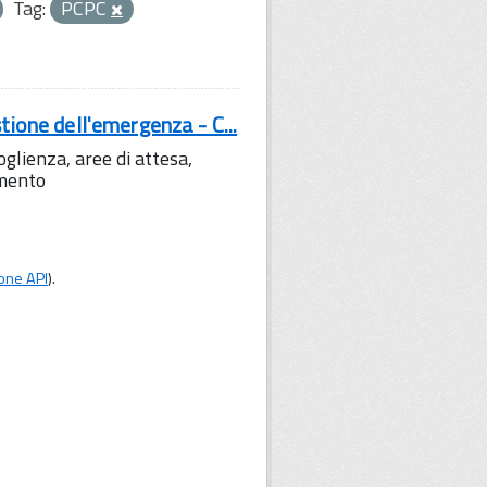
Tag:
PCPC
tione dell'emergenza - C...
lienza, aree di attesa,
amento
one API
).