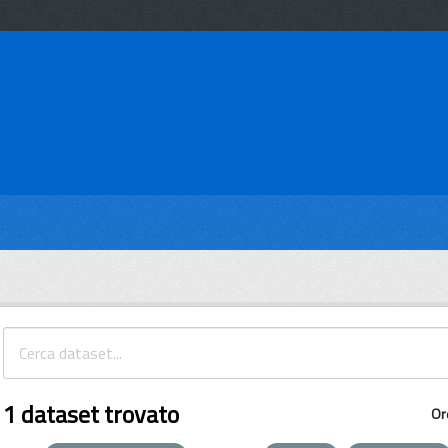
1 dataset trovato
Or