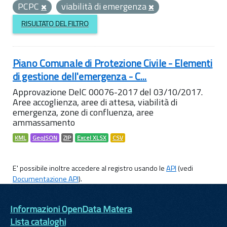
PCPC
viabilità di emergenza
RISULTATO DEL FILTRO
Piano Comunale di Protezione Civile - Elementi
di gestione dell'emergenza - C...
Approvazione DelC 00076-2017 del 03/10/2017.
Aree accoglienza, aree di attesa, viabilità di
emergenza, zone di confluenza, aree
ammassamento
KML
GeoJSON
ZIP
Excel XLSX
CSV
E' possibile inoltre accedere al registro usando le
API
(vedi
Documentazione API
).
Informazioni OpenData Matera
Lista cataloghi