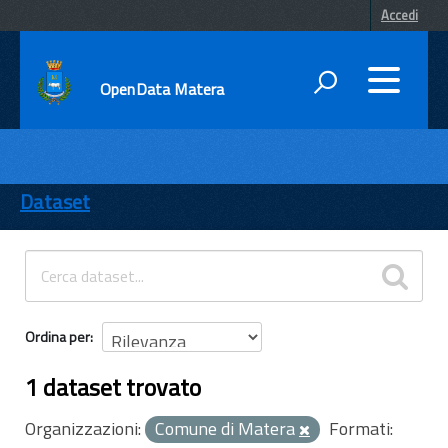
Accedi
OpenData Matera
DATI
ENTI
Dataset
TEMI
INFORMAZIONI
Ordina per
1 dataset trovato
Organizzazioni:
Comune di Matera
Formati: