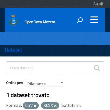
Accedi
OpenData Matera
DATI
ENTI
Dataset
TEMI
INFORMAZIONI
Ordina per
1 dataset trovato
Formati:
CSV
XLSX
Sottotemi: