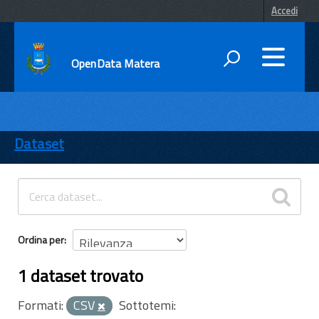
Accedi
OpenData Matera
DATI
ENTI
Dataset
TEMI
INFORMAZIONI
Ordina per
1 dataset trovato
Formati:
CSV
Sottotemi: