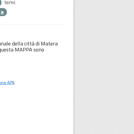
temi:
o
unale della città di Matera
Su questa MAPPA sono
one API
).