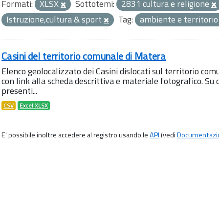
Formati:
XLSX
Sottotemi:
2831 cultura e religione
Istruzione,cultura & sport
Tag:
ambiente e territori
Casini del territorio comunale di Matera
Elenco geolocalizzato dei Casini dislocati sul territorio com
con link alla scheda descrittiva e materiale fotografico. 
presenti...
CSV
Excel XLSX
E' possibile inoltre accedere al registro usando le
API
(vedi
Documentazi