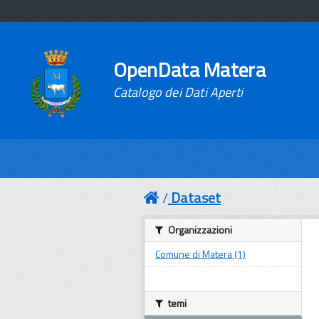
OpenData Matera
Catalogo dei Dati Aperti
Dataset
Organizzazioni
Comune di Matera (1)
temi