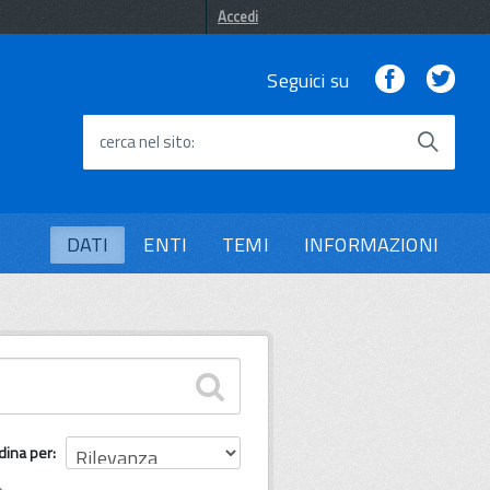
Accedi
Facebook
Twi
Seguici su
cerca nel sito
DATI
ENTI
TEMI
INFORMAZIONI
dina per