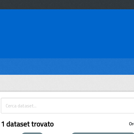
1 dataset trovato
Or