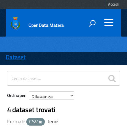
Accedi
OpenData Matera
DATI
ENTI
Dataset
TEMI
INFORMAZIONI
Ordina per
4 dataset trovati
Formati:
CSV
temi: