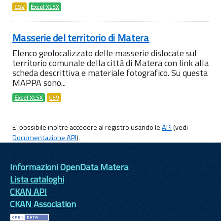
CSV
Excel XLSX
Masserie del territorio di Matera
Elenco geolocalizzato delle masserie dislocate sul
territorio comunale della città di Matera con link alla
scheda descrittiva e materiale fotografico. Su questa
MAPPA sono...
Excel XLSX
CSV
E' possibile inoltre accedere al registro usando le
API
(vedi
Documentazione API
).
Informazioni OpenData Matera
Lista cataloghi
CKAN API
CKAN Association