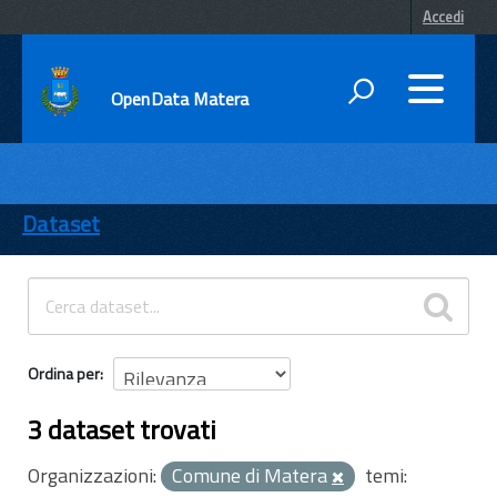
Accedi
OpenData Matera
DATI
ENTI
Dataset
TEMI
INFORMAZIONI
Ordina per
3 dataset trovati
Organizzazioni:
Comune di Matera
temi: