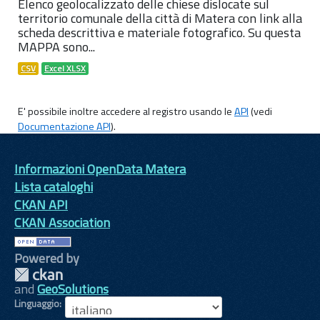
Elenco geolocalizzato delle chiese dislocate sul
territorio comunale della città di Matera con link alla
scheda descrittiva e materiale fotografico. Su questa
MAPPA sono...
CSV
Excel XLSX
E' possibile inoltre accedere al registro usando le
API
(vedi
Documentazione API
).
Informazioni OpenData Matera
Lista cataloghi
CKAN API
CKAN Association
Powered by
and
GeoSolutions
Linguaggio