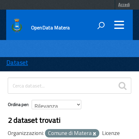
Accedi
OpenData Matera
DATI
ENTI
Dataset
TEMI
INFORMAZIONI
Ordina per
2 dataset trovati
Organizzazioni:
Comune di Matera
Licenze