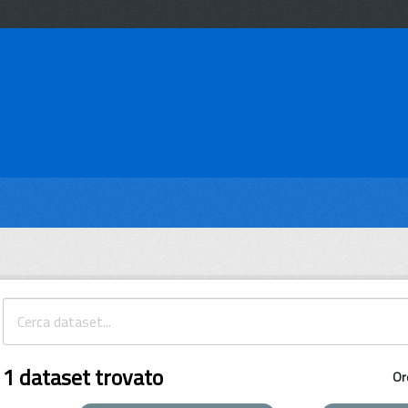
1 dataset trovato
Or