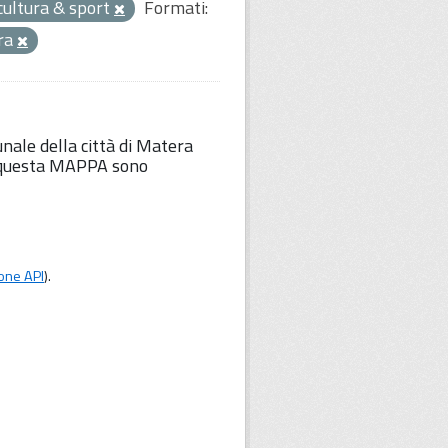
cultura & sport
Formati:
ura
unale della città di Matera
Su questa MAPPA sono
one API
).