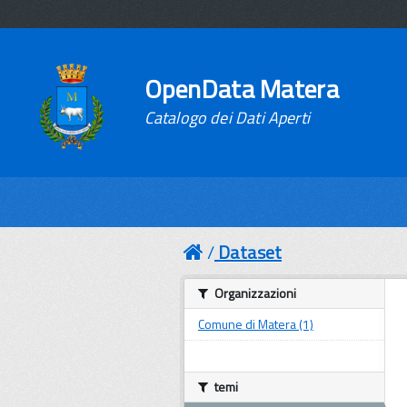
OpenData Matera
Catalogo dei Dati Aperti
Dataset
Organizzazioni
Comune di Matera (1)
temi