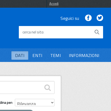
Accedi
Facebook
Twi
Seguici su
cerca nel sito
DATI
ENTI
TEMI
INFORMAZIONI
dina per