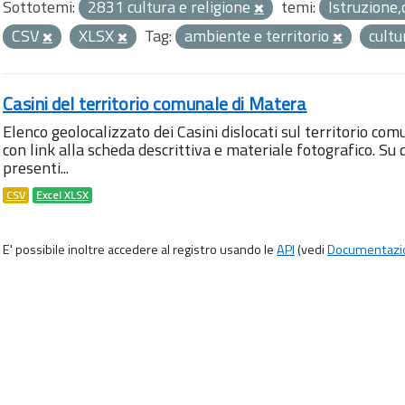
Sottotemi:
2831 cultura e religione
temi:
Istruzione,
CSV
XLSX
Tag:
ambiente e territorio
cult
Casini del territorio comunale di Matera
Elenco geolocalizzato dei Casini dislocati sul territorio com
con link alla scheda descrittiva e materiale fotografico. 
presenti...
CSV
Excel XLSX
E' possibile inoltre accedere al registro usando le
API
(vedi
Documentazi