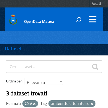
Accedi
OpenData Matera
DATI
ENTI
Dataset
TEMI
INFORMAZIONI
Ordina per
3 dataset trovati
Formati:
CSV
Tag:
ambiente e territorio