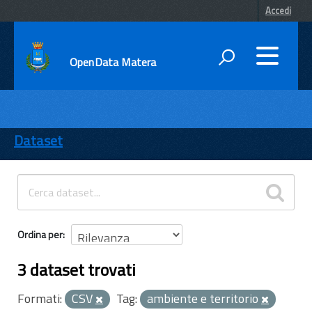
Accedi
OpenData Matera
DATI
ENTI
Dataset
TEMI
INFORMAZIONI
Ordina per
3 dataset trovati
Formati:
CSV
Tag:
ambiente e territorio