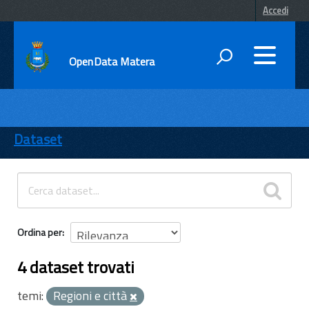
Accedi
OpenData Matera
DATI
ENTI
Dataset
TEMI
INFORMAZIONI
Ordina per
4 dataset trovati
temi:
Regioni e città