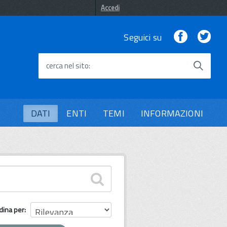
Accedi
Facebook
Twi
Seguici su
cerca nel sito
DATI
ENTI
TEMI
INFORMAZIONI
dina per