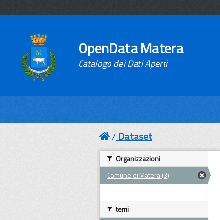
OpenData Matera
Catalogo dei Dati Aperti
Dataset
Organizzazioni
Comune di Matera (3)
temi