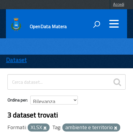
Accedi
OpenData Matera
DATI
ENTI
Dataset
TEMI
INFORMAZIONI
Ordina per
3 dataset trovati
Formati:
XLSX
Tag:
ambiente e territorio