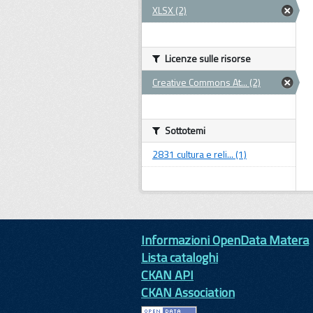
XLSX (2)
Licenze sulle risorse
Creative Commons At... (2)
Sottotemi
2831 cultura e reli... (1)
Informazioni OpenData Matera
Lista cataloghi
CKAN API
CKAN Association