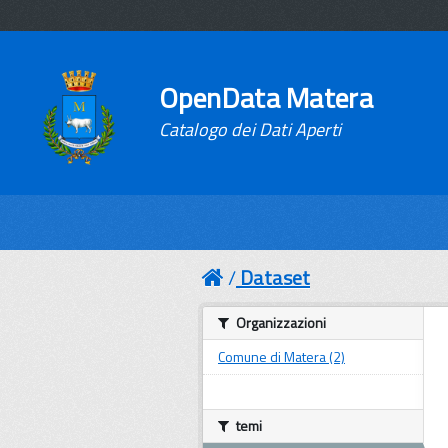
OpenData Matera
Catalogo dei Dati Aperti
Dataset
Organizzazioni
Comune di Matera (2)
temi