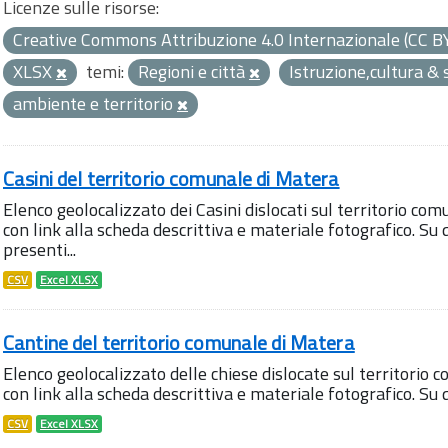
Licenze sulle risorse:
Creative Commons Attribuzione 4.0 Internazionale (CC B
XLSX
temi:
Regioni e città
Istruzione,cultura &
ambiente e territorio
Casini del territorio comunale di Matera
Elenco geolocalizzato dei Casini dislocati sul territorio com
con link alla scheda descrittiva e materiale fotografico. 
presenti...
CSV
Excel XLSX
Cantine del territorio comunale di Matera
Elenco geolocalizzato delle chiese dislocate sul territorio 
con link alla scheda descrittiva e materiale fotografico. S
CSV
Excel XLSX