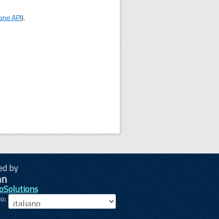
one API
).
ed by
oSolutions
io