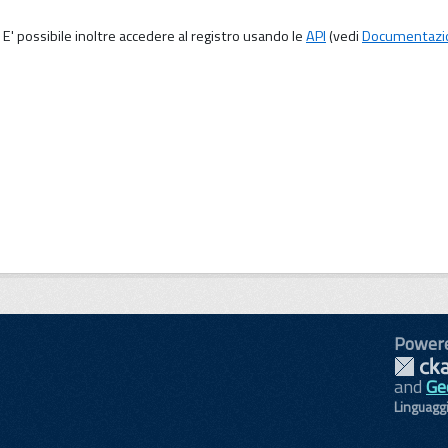
E' possibile inoltre accedere al registro usando le
API
(vedi
Documentazi
Power
and
Ge
Linguagg