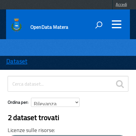
Accedi
OpenData Matera
DATI
ENTI
Dataset
TEMI
INFORMAZIONI
Ordina per
2 dataset trovati
Licenze sulle risorse: