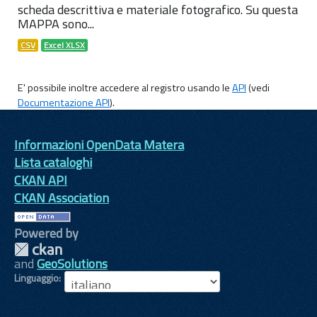
scheda descrittiva e materiale fotografico. Su questa
MAPPA sono...
CSV
Excel XLSX
E' possibile inoltre accedere al registro usando le
API
(vedi
Documentazione API
).
Informazioni OpenData Matera
Lista cataloghi
CKAN API
CKAN Association
Powered by
and
GeoSolutions
Linguaggio