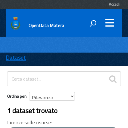
Accedi
OpenData Matera
DATI
ENTI
Dataset
TEMI
INFORMAZIONI
Ordina per
1 dataset trovato
Licenze sulle risorse: